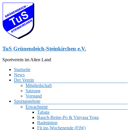
Zum
Inhalt
springen
TuS Grünendeich-Steinkirchen e.V.
Sportverein im Alten Land
Menü
Startseite
News
Der Verein
Mitgliedschaft
Satzung
Vorstand
Sportangebote
Erwachsene
Tabata
Bauch-Beine-Po & Vinyasa Yoga
Badminton
Fit ins Wochenende (FiW)