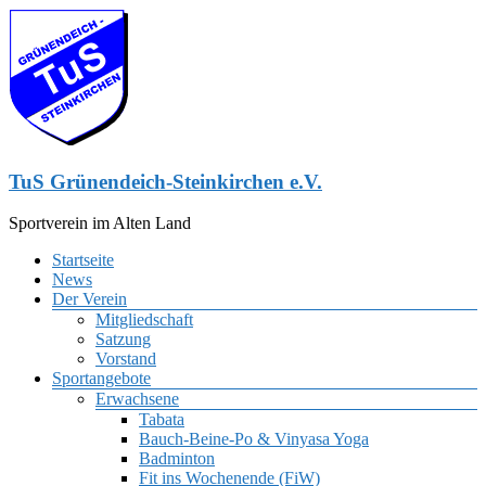
Zum
Inhalt
springen
TuS Grünendeich-Steinkirchen e.V.
Sportverein im Alten Land
Menü
Startseite
News
Der Verein
Mitgliedschaft
Satzung
Vorstand
Sportangebote
Erwachsene
Tabata
Bauch-Beine-Po & Vinyasa Yoga
Badminton
Fit ins Wochenende (FiW)