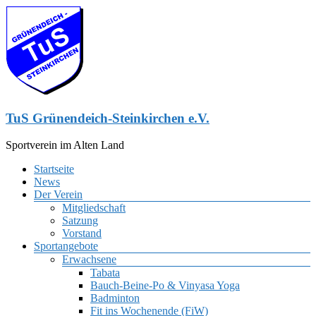
Zum
Inhalt
springen
TuS Grünendeich-Steinkirchen e.V.
Sportverein im Alten Land
Menü
Startseite
News
Der Verein
Mitgliedschaft
Satzung
Vorstand
Sportangebote
Erwachsene
Tabata
Bauch-Beine-Po & Vinyasa Yoga
Badminton
Fit ins Wochenende (FiW)