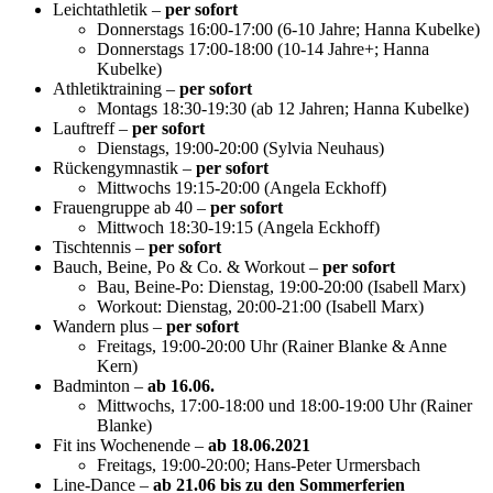
Leichtathletik –
per sofort
Donnerstags 16:00-17:00 (6-10 Jahre; Hanna Kubelke)
Donnerstags 17:00-18:00 (10-14 Jahre+; Hanna
Kubelke)
Athletiktraining –
per sofort
Montags 18:30-19:30 (ab 12 Jahren; Hanna Kubelke)
Lauftreff –
per sofort
Dienstags, 19:00-20:00 (Sylvia Neuhaus)
Rückengymnastik –
per sofort
Mittwochs 19:15-20:00 (Angela Eckhoff)
Frauengruppe ab 40 –
per sofort
Mittwoch 18:30-19:15 (Angela Eckhoff)
Tischtennis –
per sofort
Bauch, Beine, Po & Co. & Workout –
per sofort
Bau, Beine-Po: Dienstag, 19:00-20:00 (Isabell Marx)
Workout: Dienstag, 20:00-21:00 (Isabell Marx)
Wandern plus –
per sofort
Freitags, 19:00-20:00 Uhr (Rainer Blanke & Anne
Kern)
Badminton –
ab 16.06.
Mittwochs, 17:00-18:00 und 18:00-19:00 Uhr (Rainer
Blanke)
Fit ins Wochenende –
ab 18.06.2021
Freitags, 19:00-20:00; Hans-Peter Urmersbach
Line-Dance –
ab 21.06 bis zu den Sommerferien